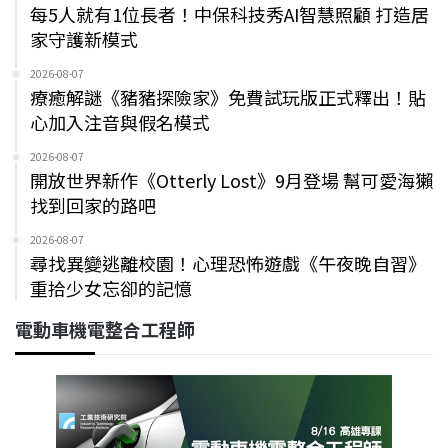
每5人就有1位長者！中保科技秀AI智慧照顧 打造居
家守護新模式
2026-08-07
療癒解謎《豬豬探險家》免費試玩版正式釋出！貼
心加入注音與假名模式
2026-08-07
開放世界新作《Otterly Lost》9月登場 幫可愛海獺
找到回家的路吧
2026-08-07
尋找異變逃離校園！心理恐怖遊戲《午夜晚自習》
重拾少女忘卻的記憶
電動車機電整合工程師