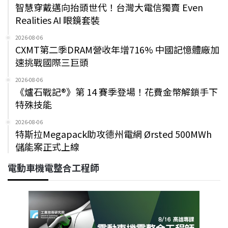
智慧穿戴邁向抬頭世代！台灣大電信獨賣 Even
Realities AI 眼鏡套裝
2026-08-06
CXMT第二季DRAM營收年增716% 中國記憶體廠加
速挑戰國際三巨頭
2026-08-06
《爐石戰記®》第 14 賽季登場！花費金幣解鎖手下
特殊技能
2026-08-06
特斯拉Megapack助攻德州電網 Ørsted 500MWh
儲能案正式上線
電動車機電整合工程師