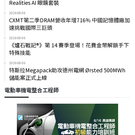
Realities AI 眼鏡套裝
2026-08-06
CXMT第二季DRAM營收年增716% 中國記憶體廠加
速挑戰國際三巨頭
2026-08-06
《爐石戰記®》第 14 賽季登場！花費金幣解鎖手下
特殊技能
2026-08-06
特斯拉Megapack助攻德州電網 Ørsted 500MWh
儲能案正式上線
電動車機電整合工程師