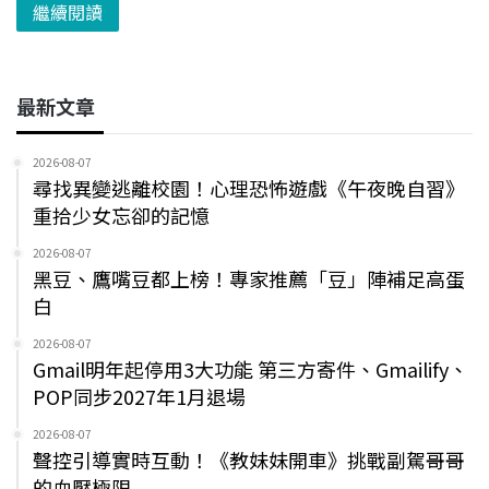
繼續閱讀
最新文章
2026-08-07
尋找異變逃離校園！心理恐怖遊戲《午夜晚自習》
重拾少女忘卻的記憶
2026-08-07
黑豆、鷹嘴豆都上榜！專家推薦「豆」陣補足高蛋
白
2026-08-07
Gmail明年起停用3大功能 第三方寄件、Gmailify、
POP同步2027年1月退場
2026-08-07
聲控引導實時互動！《教妹妹開車》挑戰副駕哥哥
的血壓極限