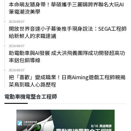
本命萌友隨身帶！華碩攜手三麗鷗跨界聯名大玩AI
筆電潮流美學
2026-08-07
開放世界音速小子幕後推手現身說法：SEGA工程師
給新鮮人的求職建議
2026-08-07
助電動車與AI發展 成大洪飛義團隊成功開發超高功
率鋁包銅導線
2026-08-07
把「喜歡」變成職業！日商Aiming遊戲工程師親揭
菜鳥到職人心路歷程
電動車機電整合工程師