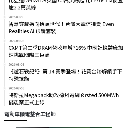
比亞迪Denza D9英國7.5萬英鎊起 比Lexus LM便宜
逾2.2萬英鎊
2026-08-06
智慧穿戴邁向抬頭世代！台灣大電信獨賣 Even
Realities AI 眼鏡套裝
2026-08-06
CXMT第二季DRAM營收年增716% 中國記憶體廠加
速挑戰國際三巨頭
2026-08-06
《爐石戰記®》第 14 賽季登場！花費金幣解鎖手下
特殊技能
2026-08-06
特斯拉Megapack助攻德州電網 Ørsted 500MWh
儲能案正式上線
電動車機電整合工程師