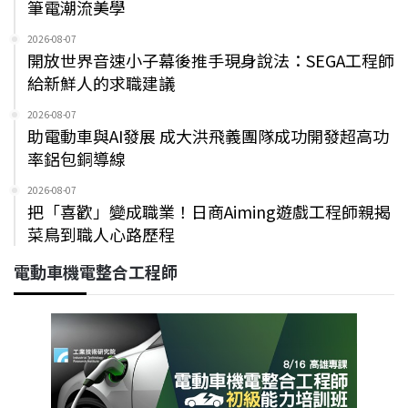
筆電潮流美學
2026-08-07
開放世界音速小子幕後推手現身說法：SEGA工程師
給新鮮人的求職建議
2026-08-07
助電動車與AI發展 成大洪飛義團隊成功開發超高功
率鋁包銅導線
2026-08-07
把「喜歡」變成職業！日商Aiming遊戲工程師親揭
菜鳥到職人心路歷程
電動車機電整合工程師