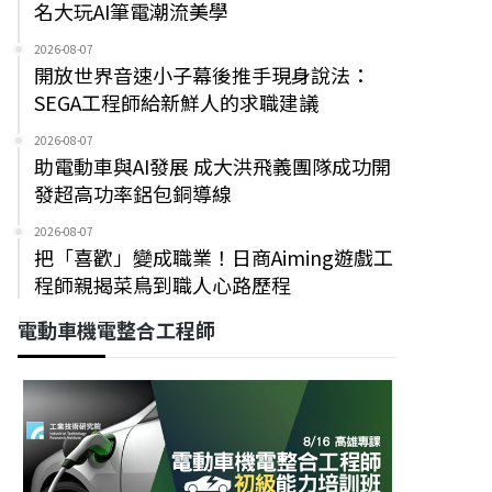
名大玩AI筆電潮流美學
2026-08-07
開放世界音速小子幕後推手現身說法：
SEGA工程師給新鮮人的求職建議
2026-08-07
助電動車與AI發展 成大洪飛義團隊成功開
發超高功率鋁包銅導線
2026-08-07
把「喜歡」變成職業！日商Aiming遊戲工
程師親揭菜鳥到職人心路歷程
電動車機電整合工程師