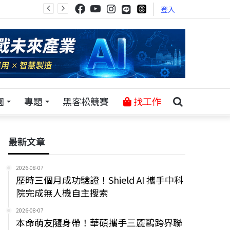
登入
園
專題
黑客松競賽
找工作
最新文章
2026-08-07
歷時三個月成功驗證！Shield AI 攜手中科
院完成無人機自主搜索
2026-08-07
本命萌友隨身帶！華碩攜手三麗鷗跨界聯