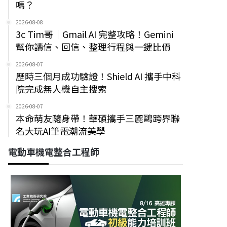
嗎？
2026-08-08
3c Tim哥｜Gmail AI 完整攻略！Gemini
幫你讀信、回信、整理行程與一鍵比價
2026-08-07
歷時三個月成功驗證！Shield AI 攜手中科
院完成無人機自主搜索
2026-08-07
本命萌友隨身帶！華碩攜手三麗鷗跨界聯
名大玩AI筆電潮流美學
電動車機電整合工程師