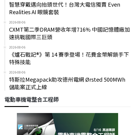
智慧穿戴邁向抬頭世代！台灣大電信獨賣 Even
Realities AI 眼鏡套裝
2026-08-06
CXMT第二季DRAM營收年增716% 中國記憶體廠加
速挑戰國際三巨頭
2026-08-06
《爐石戰記®》第 14 賽季登場！花費金幣解鎖手下
特殊技能
2026-08-06
特斯拉Megapack助攻德州電網 Ørsted 500MWh
儲能案正式上線
電動車機電整合工程師