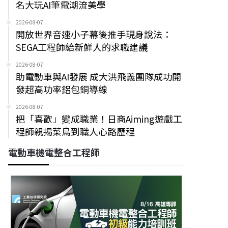
名大玩AI筆電潮流美學
2026-08-07
開放世界音速小子幕後推手現身說法：
SEGA工程師給新鮮人的求職建議
2026-08-07
助電動車與AI發展 成大洪飛義團隊成功開
發超高功率鋁包銅導線
2026-08-07
把「喜歡」變成職業！日商Aiming遊戲工
程師親揭菜鳥到職人心路歷程
電動車機電整合工程師