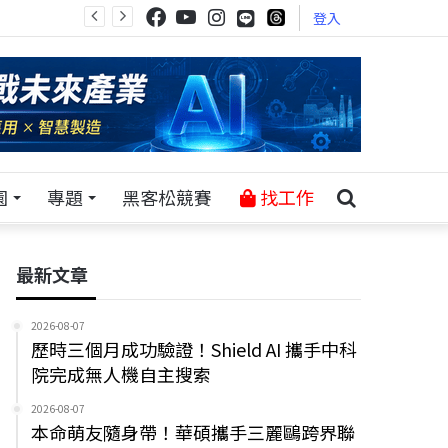
登入
園
專題
黑客松競賽
找工作
最新文章
2026-08-07
歷時三個月成功驗證！Shield AI 攜手中科
院完成無人機自主搜索
2026-08-07
本命萌友隨身帶！華碩攜手三麗鷗跨界聯