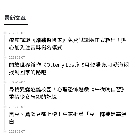
最新文章
2026-08-07
療癒解謎《豬豬探險家》免費試玩版正式釋出！貼
心加入注音與假名模式
2026-08-07
開放世界新作《Otterly Lost》9月登場 幫可愛海獺
找到回家的路吧
2026-08-07
尋找異變逃離校園！心理恐怖遊戲《午夜晚自習》
重拾少女忘卻的記憶
2026-08-07
黑豆、鷹嘴豆都上榜！專家推薦「豆」陣補足高蛋
白
2026-08-07