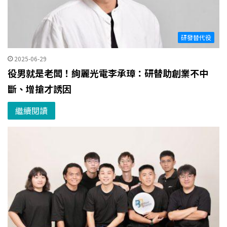
研發替代役
2025-06-29
役男就是老闆！絢麗光電李承璋：研替助創業不中
斷、增搶才誘因
繼續閱讀