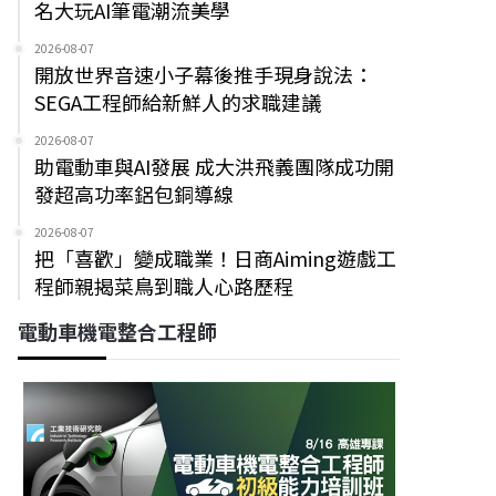
名大玩AI筆電潮流美學
2026-08-07
開放世界音速小子幕後推手現身說法：
SEGA工程師給新鮮人的求職建議
2026-08-07
助電動車與AI發展 成大洪飛義團隊成功開
發超高功率鋁包銅導線
2026-08-07
把「喜歡」變成職業！日商Aiming遊戲工
程師親揭菜鳥到職人心路歷程
電動車機電整合工程師