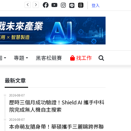
登入
園
專題
黑客松競賽
找工作
最新文章
2026-08-07
歷時三個月成功驗證！Shield AI 攜手中科
院完成無人機自主搜索
2026-08-07
本命萌友隨身帶！華碩攜手三麗鷗跨界聯