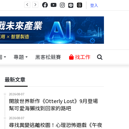
登入
園
專題
黑客松競賽
找工作
最新文章
2026-08-07
開放世界新作《Otterly Lost》9月登場
幫可愛海獺找到回家的路吧
2026-08-07
尋找異變逃離校園！心理恐怖遊戲《午夜