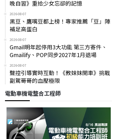
晚自習》重拾少女忘卻的記憶
2026-08-07
黑豆、鷹嘴豆都上榜！專家推薦「豆」陣
補足高蛋白
2026-08-07
Gmail明年起停用3大功能 第三方寄件、
Gmailify、POP同步2027年1月退場
2026-08-07
聲控引導實時互動！《教妹妹開車》挑戰
副駕哥哥的血壓極限
電動車機電整合工程師