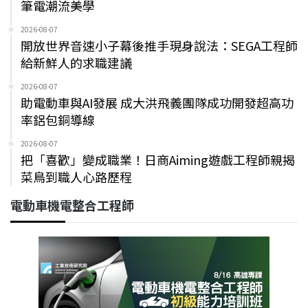
筆電潮流美學
2026-08-07
開放世界音速小子幕後推手現身說法：SEGA工程師
給新鮮人的求職建議
2026-08-07
助電動車與AI發展 成大洪飛義團隊成功開發超高功
率鋁包銅導線
2026-08-07
把「喜歡」變成職業！日商Aiming遊戲工程師親揭
菜鳥到職人心路歷程
電動車機電整合工程師