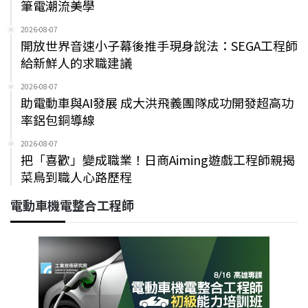
筆電潮流美學
2026-08-07
開放世界音速小子幕後推手現身說法：SEGA工程師
給新鮮人的求職建議
2026-08-07
助電動車與AI發展 成大洪飛義團隊成功開發超高功
率鋁包銅導線
2026-08-07
把「喜歡」變成職業！日商Aiming遊戲工程師親揭
菜鳥到職人心路歷程
電動車機電整合工程師