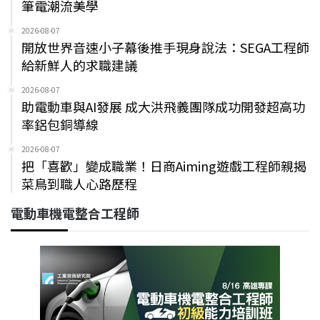
筆電潮流美學
2026-08-07
開放世界音速小子幕後推手現身說法：SEGA工程師
給新鮮人的求職建議
2026-08-07
助電動車與AI發展 成大洪飛義團隊成功開發超高功
率鋁包銅導線
2026-08-07
把「喜歡」變成職業！日商Aiming遊戲工程師親揭
菜鳥到職人心路歷程
電動車機電整合工程師