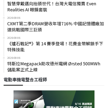
智慧穿戴邁向抬頭世代！台灣大電信獨賣 Even
Realities AI 眼鏡套裝
2026-08-06
CXMT第二季DRAM營收年增716% 中國記憶體廠加
速挑戰國際三巨頭
2026-08-06
《爐石戰記®》第 14 賽季登場！花費金幣解鎖手下
特殊技能
2026-08-06
特斯拉Megapack助攻德州電網 Ørsted 500MWh
儲能案正式上線
電動車機電整合工程師