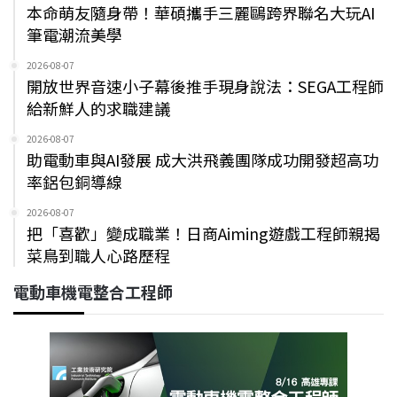
本命萌友隨身帶！華碩攜手三麗鷗跨界聯名大玩AI
筆電潮流美學
2026-08-07
開放世界音速小子幕後推手現身說法：SEGA工程師
給新鮮人的求職建議
2026-08-07
助電動車與AI發展 成大洪飛義團隊成功開發超高功
率鋁包銅導線
2026-08-07
把「喜歡」變成職業！日商Aiming遊戲工程師親揭
菜鳥到職人心路歷程
電動車機電整合工程師