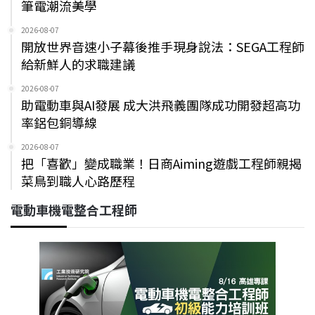
筆電潮流美學
2026-08-07
開放世界音速小子幕後推手現身說法：SEGA工程師
給新鮮人的求職建議
2026-08-07
助電動車與AI發展 成大洪飛義團隊成功開發超高功
率鋁包銅導線
2026-08-07
把「喜歡」變成職業！日商Aiming遊戲工程師親揭
菜鳥到職人心路歷程
電動車機電整合工程師