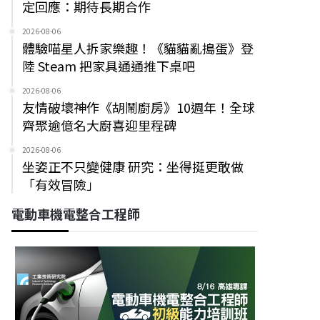
定回應：期待長期合作
2026-08-06
體驗喵星人拆家樂趣！《貓貓亂搗蛋》登
陸 Steam 把家具通通推下桌吧
2026-08-06
友情破壞神作《胡鬧廚房》10週年！全球
齊聚逾億名大廚喜迎里程碑
2026-08-06
坐姿正不只變健康 研究：坐得挺更敢做
「有效冒險」
電動車機電整合工程師