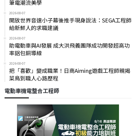
筆電潮流美學
2026-08-07
開放世界音速小子幕後推手現身說法：SEGA工程師
給新鮮人的求職建議
2026-08-07
助電動車與AI發展 成大洪飛義團隊成功開發超高功
率鋁包銅導線
2026-08-07
把「喜歡」變成職業！日商Aiming遊戲工程師親揭
菜鳥到職人心路歷程
電動車機電整合工程師