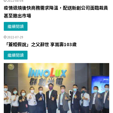
2022-08-04
疫情退燒後快商務需求降溫，配送新創公司面臨裁員
甚至撤出市場
繼續閱讀
2022-07-29
「蓋婭假說」之父辭世 享嵩壽103歲
繼續閱讀