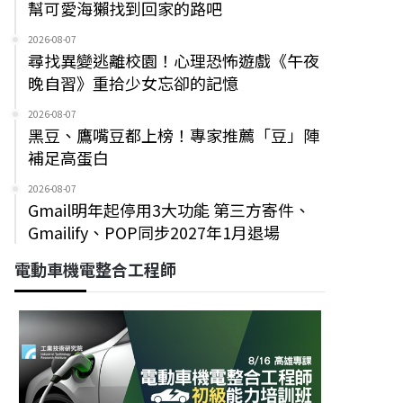
幫可愛海獺找到回家的路吧
2026-08-07
尋找異變逃離校園！心理恐怖遊戲《午夜
晚自習》重拾少女忘卻的記憶
2026-08-07
黑豆、鷹嘴豆都上榜！專家推薦「豆」陣
補足高蛋白
2026-08-07
Gmail明年起停用3大功能 第三方寄件、
Gmailify、POP同步2027年1月退場
電動車機電整合工程師