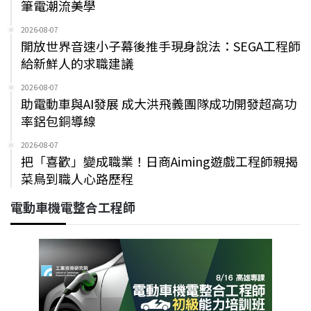
筆電潮流美學
2026-08-07
開放世界音速小子幕後推手現身說法：SEGA工程師
給新鮮人的求職建議
2026-08-07
助電動車與AI發展 成大洪飛義團隊成功開發超高功
率鋁包銅導線
2026-08-07
把「喜歡」變成職業！日商Aiming遊戲工程師親揭
菜鳥到職人心路歷程
電動車機電整合工程師