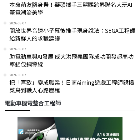
本命萌友隨身帶！華碩攜手三麗鷗跨界聯名大玩AI
筆電潮流美學
2026-08-07
開放世界音速小子幕後推手現身說法：SEGA工程師
給新鮮人的求職建議
2026-08-07
助電動車與AI發展 成大洪飛義團隊成功開發超高功
率鋁包銅導線
2026-08-07
把「喜歡」變成職業！日商Aiming遊戲工程師親揭
菜鳥到職人心路歷程
電動車機電整合工程師