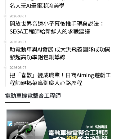
名大玩AI筆電潮流美學
2026-08-07
開放世界音速小子幕後推手現身說法：
SEGA工程師給新鮮人的求職建議
2026-08-07
助電動車與AI發展 成大洪飛義團隊成功開
發超高功率鋁包銅導線
2026-08-07
把「喜歡」變成職業！日商Aiming遊戲工
程師親揭菜鳥到職人心路歷程
電動車機電整合工程師