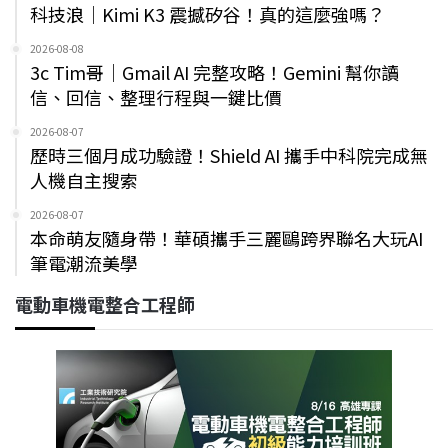
科技浪｜Kimi K3 震撼矽谷！真的這麼強嗎？
2026-08-08
3c Tim哥｜Gmail AI 完整攻略！Gemini 幫你讀
信、回信、整理行程與一鍵比價
2026-08-07
歷時三個月成功驗證！Shield AI 攜手中科院完成無
人機自主搜索
2026-08-07
本命萌友隨身帶！華碩攜手三麗鷗跨界聯名大玩AI
筆電潮流美學
電動車機電整合工程師