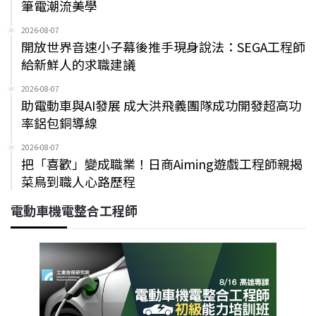
筆電潮流美學
2026-08-07
開放世界音速小子幕後推手現身說法：SEGA工程師
給新鮮人的求職建議
2026-08-07
助電動車與AI發展 成大洪飛義團隊成功開發超高功
率鋁包銅導線
2026-08-07
把「喜歡」變成職業！日商Aiming遊戲工程師親揭
菜鳥到職人心路歷程
電動車機電整合工程師