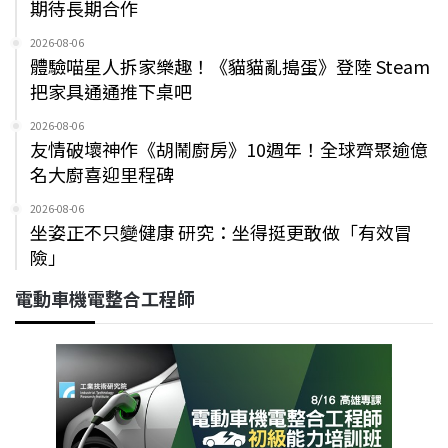
期待長期合作
2026-08-06
體驗喵星人拆家樂趣！《貓貓亂搗蛋》登陸 Steam
把家具通通推下桌吧
2026-08-06
友情破壞神作《胡鬧廚房》10週年！全球齊聚逾億
名大廚喜迎里程碑
2026-08-06
坐姿正不只變健康 研究：坐得挺更敢做「有效冒
險」
電動車機電整合工程師