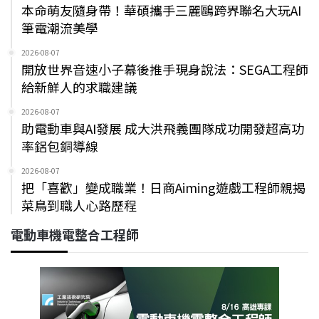
本命萌友隨身帶！華碩攜手三麗鷗跨界聯名大玩AI
筆電潮流美學
2026-08-07
開放世界音速小子幕後推手現身說法：SEGA工程師
給新鮮人的求職建議
2026-08-07
助電動車與AI發展 成大洪飛義團隊成功開發超高功
率鋁包銅導線
2026-08-07
把「喜歡」變成職業！日商Aiming遊戲工程師親揭
菜鳥到職人心路歷程
電動車機電整合工程師