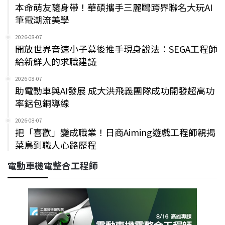
本命萌友隨身帶！華碩攜手三麗鷗跨界聯名大玩AI
筆電潮流美學
2026-08-07
開放世界音速小子幕後推手現身說法：SEGA工程師
給新鮮人的求職建議
2026-08-07
助電動車與AI發展 成大洪飛義團隊成功開發超高功
率鋁包銅導線
2026-08-07
把「喜歡」變成職業！日商Aiming遊戲工程師親揭
菜鳥到職人心路歷程
電動車機電整合工程師