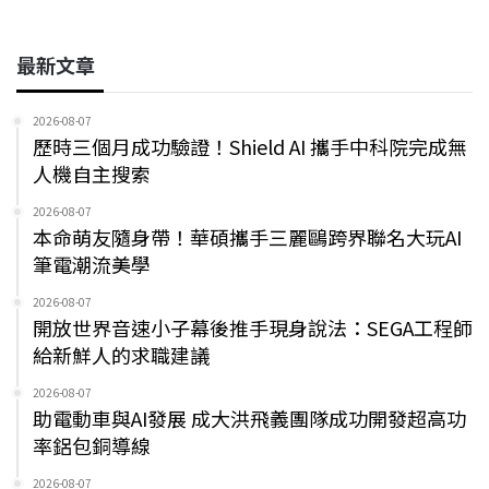
最新文章
2026-08-07
歷時三個月成功驗證！Shield AI 攜手中科院完成無
人機自主搜索
2026-08-07
本命萌友隨身帶！華碩攜手三麗鷗跨界聯名大玩AI
筆電潮流美學
2026-08-07
開放世界音速小子幕後推手現身說法：SEGA工程師
給新鮮人的求職建議
2026-08-07
助電動車與AI發展 成大洪飛義團隊成功開發超高功
率鋁包銅導線
2026-08-07