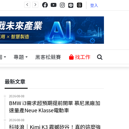
登入
園
專題
黑客松競賽
找工作
最新文章
2026-08-08
BMW i3需求超預期提前開單 慕尼黑廠加
速量產Neue Klasse電動車
2026-08-08
科技浪｜Kimi K3 震撼矽谷！真的這麼強