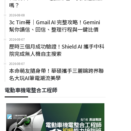
嗎？
2026-08-08
3c Tim哥｜Gmail AI 完整攻略！Gemini
幫你讀信、回信、整理行程與一鍵比價
2026-08-07
歷時三個月成功驗證！Shield AI 攜手中科
院完成無人機自主搜索
2026-08-07
本命萌友隨身帶！華碩攜手三麗鷗跨界聯
名大玩AI筆電潮流美學
電動車機電整合工程師