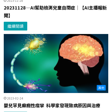
2023-11-28
20231128─AI幫助檢測兒童自閉症｜【AI主播報新
聞】
繼續閱讀
其他
2023-02-24
嬰兒罕見癲癇性痙攣 科學家發現致病原因與治療