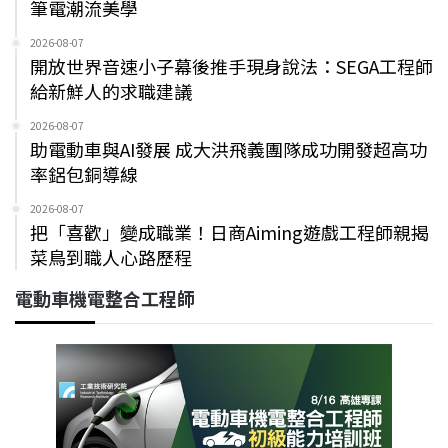
筆電潮流美學
2026-08-07
開放世界音速小子幕後推手現身說法：SEGA工程師
給新鮮人的求職建議
2026-08-07
助電動車與AI發展 成大洪飛義團隊成功開發超高功
率鋁包銅導線
2026-08-07
把「喜歡」變成職業！日商Aiming遊戲工程師親揭
菜鳥到職人心路歷程
電動車機電整合工程師