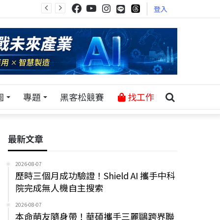
登入
園
專題
黑客松競賽
找工作
最新文章
2026-08-07
歷時三個月成功驗證！Shield AI 攜手中科
院完成無人機自主搜索
2026-08-07
本命萌友隨身帶！華碩攜手三麗鷗跨界聯