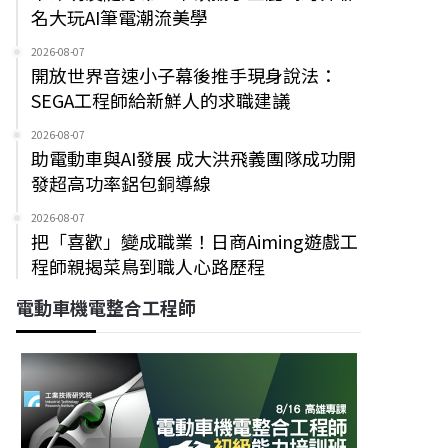
名大玩AI筆電潮流美學
2026-08-07
開放世界音速小子幕後推手現身說法：
SEGA工程師給新鮮人的求職建議
2026-08-07
助電動車與AI發展 成大洪飛義團隊成功開
發超高功率鋁包銅導線
2026-08-07
把「喜歡」變成職業！日商Aiming遊戲工
程師親揭菜鳥到職人心路歷程
電動車機電整合工程師