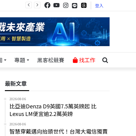
登入
園
專題
黑客松競賽
找工作
最新文章
2026-08-06
比亞迪Denza D9英國7.5萬英鎊起 比
Lexus LM便宜逾2.2萬英鎊
2026-08-06
智慧穿戴邁向抬頭世代！台灣大電信獨賣