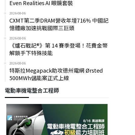
Even Realities AI 眼鏡套裝
2026-08-06
CXMT第二季DRAM營收年增716% 中國記
憶體廠加速挑戰國際三巨頭
2026-08-06
《爐石戰記®》第 14 賽季登場！花費金幣
解鎖手下特殊技能
2026-08-06
特斯拉Megapack助攻德州電網 Ørsted
500MWh儲能案正式上線
電動車機電整合工程師