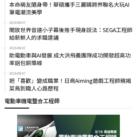
本命萌友隨身帶！華碩攜手三麗鷗跨界聯名大玩AI
筆電潮流美學
2026-08-07
開放世界音速小子幕後推手現身說法：SEGA工程師
給新鮮人的求職建議
2026-08-07
助電動車與AI發展 成大洪飛義團隊成功開發超高功
率鋁包銅導線
2026-08-07
把「喜歡」變成職業！日商Aiming遊戲工程師親揭
菜鳥到職人心路歷程
電動車機電整合工程師