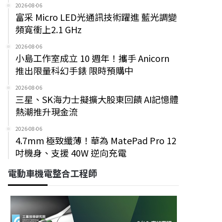
2026-08-06
富采 Micro LED光通訊技術躍進 藍光調變
頻寬衝上2.1 GHz
2026-08-06
小島工作室成立 10 週年！攜手 Anicorn
推出限量科幻手錶 限時預購中
2026-08-06
三星、SK海力士擬擴大股東回饋 AI記憶體
熱潮推升現金流
2026-08-06
4.7mm 極致纖薄！華為 MatePad Pro 12
吋機身、支援 40W 逆向充電
電動車機電整合工程師