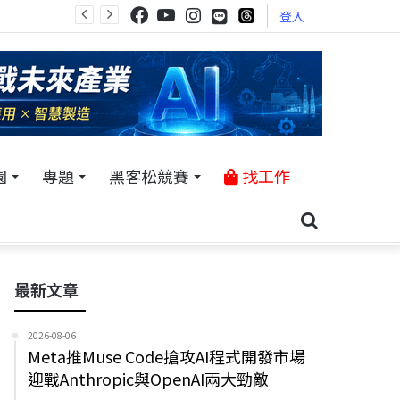
登入
園
專題
黑客松競賽
找工作
最新文章
2026-08-06
Meta推Muse Code搶攻AI程式開發市場
迎戰Anthropic與OpenAI兩大勁敵