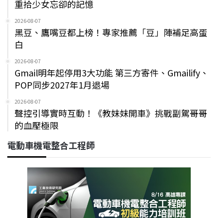
重拾少女忘卻的記憶
2026-08-07
黑豆、鷹嘴豆都上榜！專家推薦「豆」陣補足高蛋
白
2026-08-07
Gmail明年起停用3大功能 第三方寄件、Gmailify、
POP同步2027年1月退場
2026-08-07
聲控引導實時互動！《教妹妹開車》挑戰副駕哥哥
的血壓極限
電動車機電整合工程師