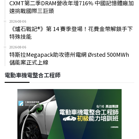
CXMT第二季DRAM營收年增716% 中國記憶體廠加
速挑戰國際三巨頭
2026-08-06
《爐石戰記®》第 14 賽季登場！花費金幣解鎖手下
特殊技能
2026-08-06
特斯拉Megapack助攻德州電網 Ørsted 500MWh
儲能案正式上線
電動車機電整合工程師