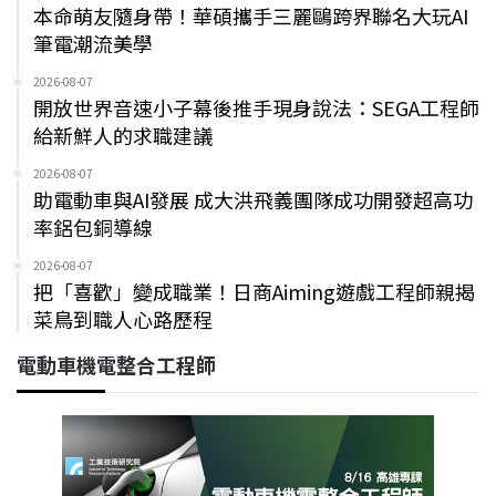
本命萌友隨身帶！華碩攜手三麗鷗跨界聯名大玩AI
筆電潮流美學
2026-08-07
開放世界音速小子幕後推手現身說法：SEGA工程師
給新鮮人的求職建議
2026-08-07
助電動車與AI發展 成大洪飛義團隊成功開發超高功
率鋁包銅導線
2026-08-07
把「喜歡」變成職業！日商Aiming遊戲工程師親揭
菜鳥到職人心路歷程
電動車機電整合工程師