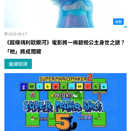
遊戲
2025-09-17
《超級瑪利歐銀河》電影將一揭碧姬公主身世之謎？
「她」將成關鍵
繼續閱讀