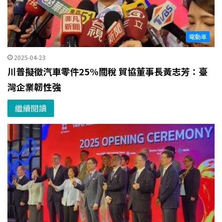
電動車
2025-04-23
川普擬徵汽車零件25%關稅 貿協董事長黃志芳：臺
灣企業韌性強
繼續閱讀