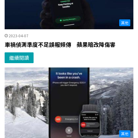
其他
2023-04-07
­­­車禍偵測準度不足誤報頻傳 蘋果暗改降傷害
繼續閱讀
其他