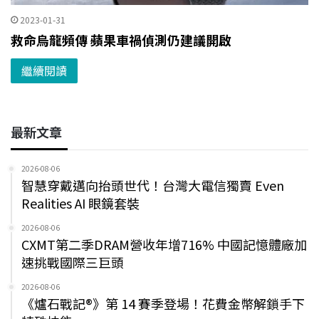
2023-01-31
救命烏龍頻傳 蘋果車禍偵測仍建議開啟
繼續閱讀
最新文章
2026-08-06
智慧穿戴邁向抬頭世代！台灣大電信獨賣 Even
Realities AI 眼鏡套裝
2026-08-06
CXMT第二季DRAM營收年增716% 中國記憶體廠加
速挑戰國際三巨頭
2026-08-06
《爐石戰記®》第 14 賽季登場！花費金幣解鎖手下