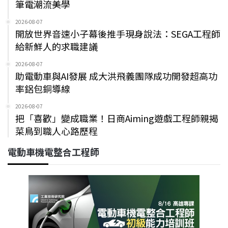
筆電潮流美學
2026-08-07
開放世界音速小子幕後推手現身說法：SEGA工程師
給新鮮人的求職建議
2026-08-07
助電動車與AI發展 成大洪飛義團隊成功開發超高功
率鋁包銅導線
2026-08-07
把「喜歡」變成職業！日商Aiming遊戲工程師親揭
菜鳥到職人心路歷程
電動車機電整合工程師