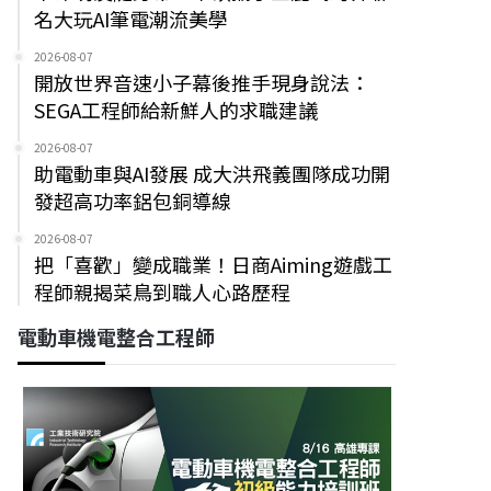
名大玩AI筆電潮流美學
2026-08-07
開放世界音速小子幕後推手現身說法：
SEGA工程師給新鮮人的求職建議
2026-08-07
助電動車與AI發展 成大洪飛義團隊成功開
發超高功率鋁包銅導線
2026-08-07
把「喜歡」變成職業！日商Aiming遊戲工
程師親揭菜鳥到職人心路歷程
電動車機電整合工程師