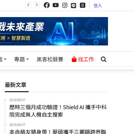
登入
園
專題
黑客松競賽
找工作
最新文章
2026-08-07
歷時三個月成功驗證！Shield AI 攜手中科
院完成無人機自主搜索
2026-08-07
本命萌友隨身帶！華碩攜手三麗鷗跨界聯