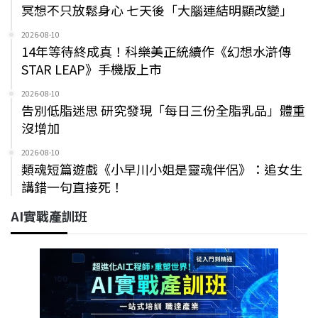
冥想不只放鬆身心 七天後「大腦連結明顯改變」
2026-08-10
14年等待終成真！科樂美正統續作《幻想水滸傳
STAR LEAP》手機版上市
2026-08-10
告別低脂迷思 研究發現「每日三份全脂乳品」體重
沒增加
2026-08-10
類魂短篇遊戲《小早川小姐是靈魂伴侶》：追女生
講錯一句直接死！
AI實戰產訓班